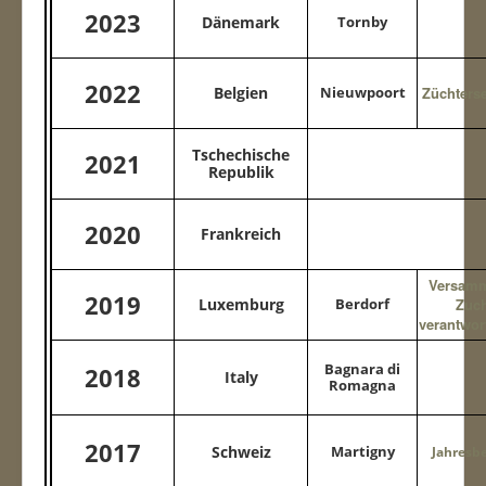
2023
Dänemark
Tornby
Contact
WUSB 2025
2022
Belgien
Nieuwpoort
Züchters
WUSB 2026
Tschechische
2021
Republik
2020
Frankreich
Versam
2019
Luxemburg
Berdorf
Zuch
verantwor
Bagnara di
2018
Italy
Romagna
2017
Schweiz
Martigny
Jahresbe