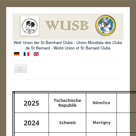
Welt Union der St.Bernhard Clubs - Union Mondiale des Clubs
de St Bernard - World Union of St Bernard Clubs
Basculer
la
navigation
Bienvenue
Organisation
Tschechische
2025
Němčice
Standard
Republik
Information
2024
Schweiz
Martigny
Exposition WUSB
Archive